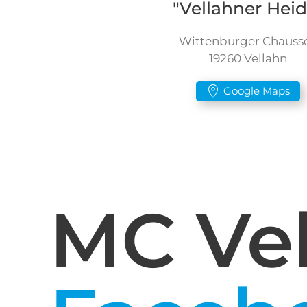
"Vellahner Heid
Wittenburger Chauss
19260 Vellahn
Google Maps
MC Vel