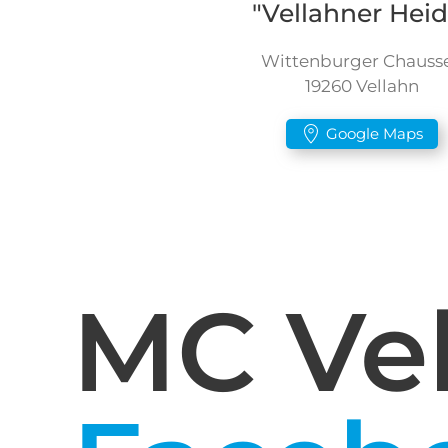
"Vellahner Heid
Wittenburger Chauss
19260 Vellahn
Google Maps
MC Vel