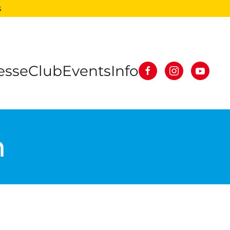
s
esse
Club
Events
Info
n