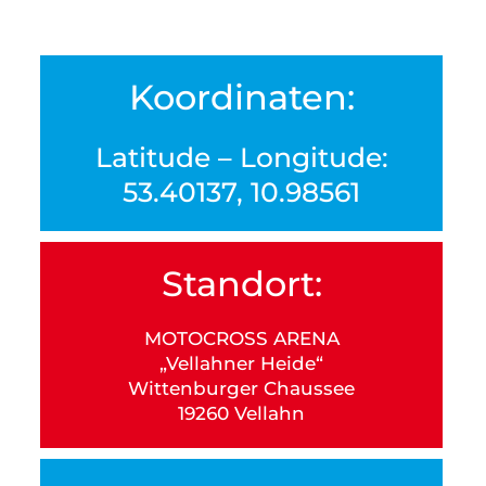
Koordinaten:
Latitude – Longitude:
53.40137, 10.98561
Standort:
MOTOCROSS ARENA
„Vellahner Heide“
Wittenburger Chaussee
19260 Vellahn