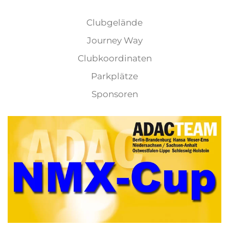
Clubgelände
Journey Way
Clubkoordinaten
Parkplätze
Sponsoren