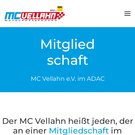
Zum Hauptinhalt springen
Mitglied
schaft
MC Vellahn e.V. im ADAC
Der MC Vellahn heißt jeden, der
an einer
Mit­glied­schaft
im