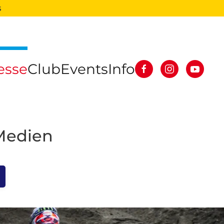
s
esse
Club
Events
Info
 Medien