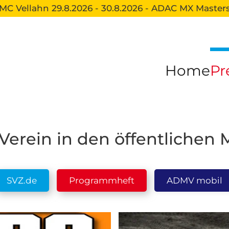
MC Vellahn 29.8.2026 - 30.8.2026 - ADAC MX Master
Home
Pr
Verein in den öffentlichen
SVZ.de
Programmheft
ADMV mobil