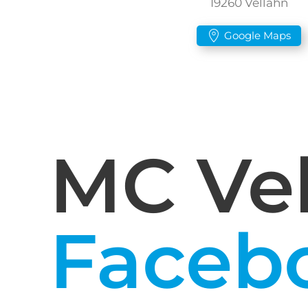
19260 Vellahn
Google Maps
MC Vel
Faceb