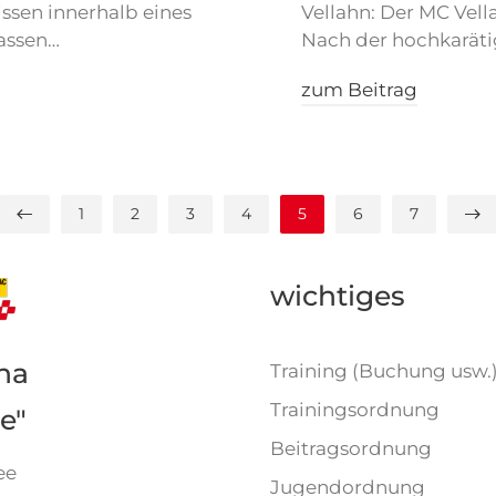
ssen innerhalb eines
Vellahn: Der MC Vella
assen…
Nach der hochkaräti
zum Beitrag
1
2
3
4
5
6
7
wichtiges
na
Training (Buchung usw.
Trainingsordnung
e"
Beitragsordnung
ee
Jugendordnung