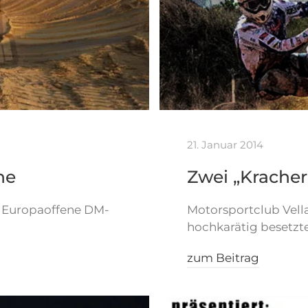
21. Januar 2014
he
Zwei „Kracher
 / Europaoffene DM-
Motorsportclub Vella
hochkarätig besetzt
zum Beitrag