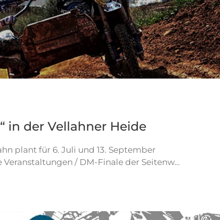
“ in der Vellahner Heide
hn plant für 6. Juli und 13. September
e Veranstaltungen / DM-Finale der Seitenw…