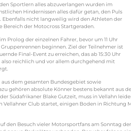
den Sportlern alles abzuverlangen wurden im
stlichen Hindernissen alles dafür getan, den Puls
. Ebenfalls nicht langweilig wird den Athleten der
e Bereich der Motocross Startgeraden.
 im Prolog der einzelnen Fahrer, bevor um 11 Uhr
Gruppenrennen beginnen. Ziel der Teilnehmer ist
uernde Final-Event zu erreichen, das ab 15:30 Uhr
d also reichlich und vor allem durchgehend mit
rgt.
r aus dem gesamten Bundesgebiet sowie
 Dazu gehören absolute Könner bestens bekannt aus 
, der Südafrikaner Blake Gutzeit, muss in Vellahn leid
n Vellahner Club startet, einigen Boden in Richtung M
auf den Besuch vieler Motorsportfans am Sonntag den 