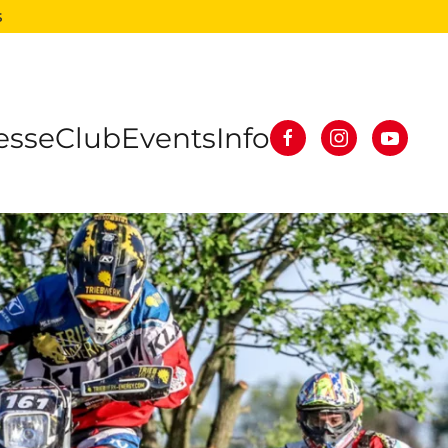
s
esse
Club
Events
Info