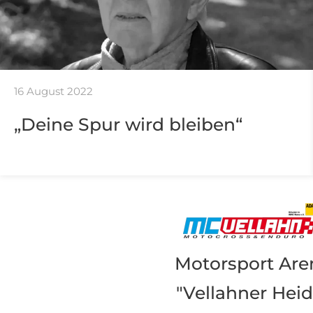
16 August 2022
„Deine Spur wird bleiben“
Motorsport Are
"Vellahner Heid